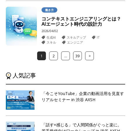
働き方
コンテキストエンジニアリングとは？
AIエージェント時代の設計力
2026/04/02
生成AI
スキルアップ
IT
スキル
エンジニア
1
2
…
39
>
人気記事
「今こそYouTube」企業の動画活用を見直す
リアルセミナー in 渋谷 AXSH
「話す×感じる」で人間関係がぐっと楽に。
若手世代向けワークショップ in 渋谷 AXSH