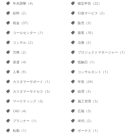
年末調整（4）
確定申告（22）
給料（2）
行政サービス（2）
税金（37）
販売（3）
コールセンター（1）
接客（10）
コンサル（2）
法務（2）
労務（2）
プロジェクトマネージャー（1）
派遣（4）
抵触日（1）
人事（9）
コンサルタント（1）
カスタマーサポート（1）
年収（24）
カスタマーサクセス（5）
経理（3）
マーケティング（5）
施工管理（5）
CAD（4）
広報（5）
プランナー（1）
40代（2）
転勤（1）
ボーナス（1）