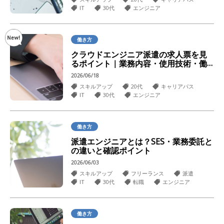
IT
30代
エンジニア
働き方
クラウドエンジニア派遣の求人票を見
るポイント｜業務内容・使用技術・働
き方を確認
2026/06/18
スキルアップ
20代
キャリアパス
IT
30代
エンジニア
働き方
派遣エンジニアとは？SES・業務委託と
の違いと確認ポイント
2026/06/03
スキルアップ
フリーランス
派遣
IT
30代
転職
エンジニア
働き方