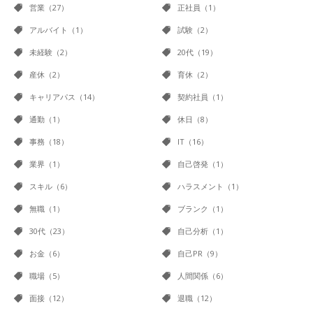
営業（27）
正社員（1）
アルバイト（1）
試験（2）
未経験（2）
20代（19）
産休（2）
育休（2）
キャリアパス（14）
契約社員（1）
通勤（1）
休日（8）
事務（18）
IT（16）
業界（1）
自己啓発（1）
スキル（6）
ハラスメント（1）
無職（1）
ブランク（1）
30代（23）
自己分析（1）
お金（6）
自己PR（9）
職場（5）
人間関係（6）
面接（12）
退職（12）