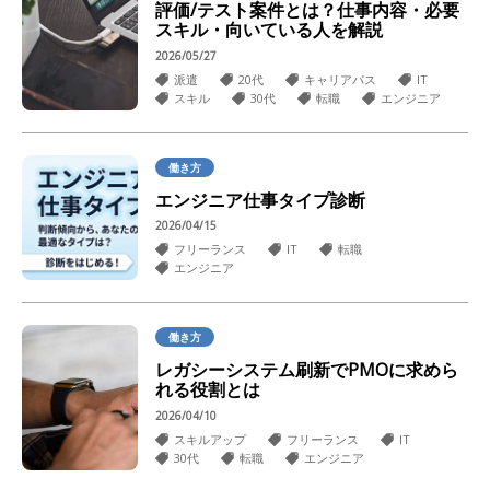
評価/テスト案件とは？仕事内容・必要
スキル・向いている人を解説
2026/05/27
派遣
20代
キャリアパス
IT
スキル
30代
転職
エンジニア
働き方
エンジニア仕事タイプ診断
2026/04/15
フリーランス
IT
転職
エンジニア
働き方
レガシーシステム刷新でPMOに求めら
れる役割とは
2026/04/10
スキルアップ
フリーランス
IT
30代
転職
エンジニア