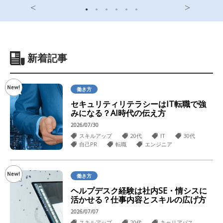
新着記事
働き方
セキュリティリテラシーはIT転職で強
みになる？AI時代の伝え方
2026/07/30
スキルアップ
20代
IT
30代
自己PR
転職
エンジニア
働き方
ヘルプデスク経験は社内SE・情シスに
活かせる？仕事内容とスキルの広げ方
2026/07/07
スキルアップ
20代
キャリアパス