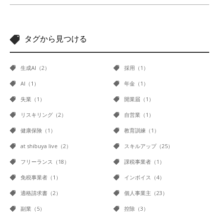
タグから見つける
生成AI（2）
採用（1）
AI（1）
年金（1）
失業（1）
開業届（1）
リスキリング（2）
自営業（1）
健康保険（1）
教育訓練（1）
at shibuya live（2）
スキルアップ（25）
フリーランス（18）
課税事業者（1）
免税事業者（1）
インボイス（4）
適格請求書（2）
個人事業主（23）
副業（5）
控除（3）