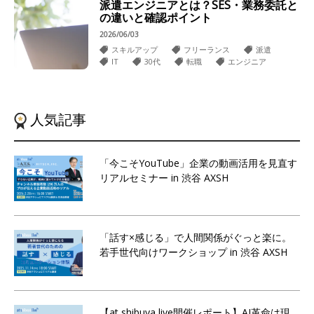
派遣エンジニアとは？SES・業務委託と
の違いと確認ポイント
2026/06/03
スキルアップ
フリーランス
派遣
IT
30代
転職
エンジニア
人気記事
「今こそYouTube」企業の動画活用を見直す
リアルセミナー in 渋谷 AXSH
「話す×感じる」で人間関係がぐっと楽に。
若手世代向けワークショップ in 渋谷 AXSH
【at shibuya live開催レポート】AI革命は現