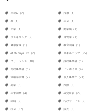
生成AI（2）
採用（1）
AI（1）
年金（1）
失業（1）
開業届（1）
リスキリング（2）
自営業（1）
健康保険（1）
教育訓練（1）
at shibuya live（2）
スキルアップ（25）
フリーランス（18）
課税事業者（1）
免税事業者（1）
インボイス（4）
適格請求書（2）
個人事業主（23）
副業（5）
控除（3）
年末調整（4）
確定申告（22）
給料（2）
行政サービス（2）
税金（37）
販売（3）