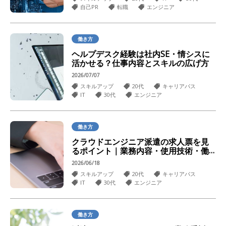
自己PR
転職
エンジニア
働き方
ヘルプデスク経験は社内SE・情シスに
活かせる？仕事内容とスキルの広げ方
2026/07/07
スキルアップ
20代
キャリアパス
IT
30代
エンジニア
働き方
クラウドエンジニア派遣の求人票を見
るポイント｜業務内容・使用技術・働
き方を確認
2026/06/18
スキルアップ
20代
キャリアパス
IT
30代
エンジニア
働き方