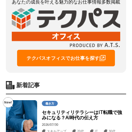
あなたの成長を叶える魅力的なお仕事情報多数掲載
テクパスオフィスでお仕事を探す
新着記事
働き方
セキュリティリテラシーはIT転職で強
みになる？AI時代の伝え方
2026/07/30
スキルアップ
20代
IT
30代