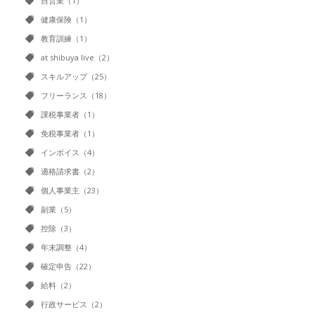
自営業（1）
健康保険（1）
教育訓練（1）
at shibuya live（2）
スキルアップ（25）
フリーランス（18）
課税事業者（1）
免税事業者（1）
インボイス（4）
適格請求書（2）
個人事業主（23）
副業（5）
控除（3）
年末調整（4）
確定申告（22）
給料（2）
行政サービス（2）