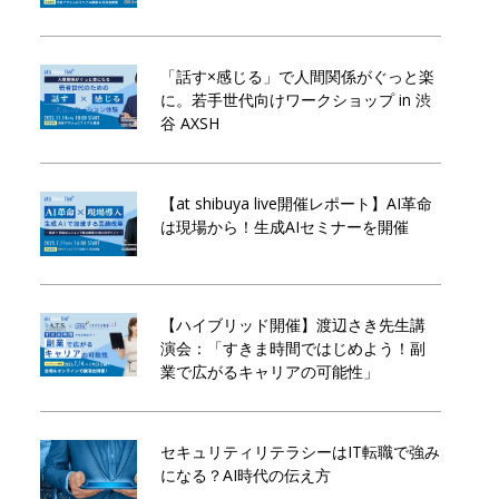
「話す×感じる」で人間関係がぐっと楽
に。若手世代向けワークショップ in 渋
谷 AXSH
【at shibuya live開催レポート】AI革命
は現場から！生成AIセミナーを開催
【ハイブリッド開催】渡辺さき先生講
演会：「すきま時間ではじめよう！副
業で広がるキャリアの可能性」
セキュリティリテラシーはIT転職で強み
になる？AI時代の伝え方