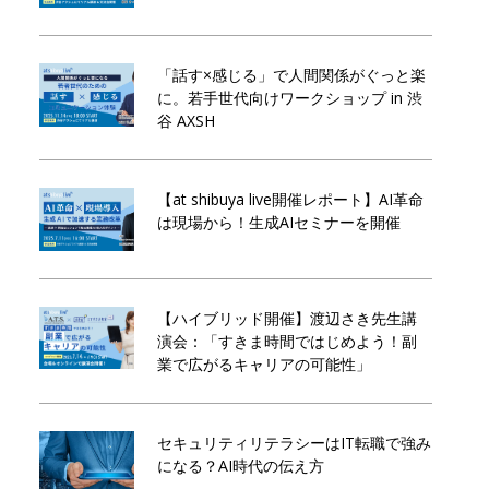
「話す×感じる」で人間関係がぐっと楽
に。若手世代向けワークショップ in 渋
谷 AXSH
【at shibuya live開催レポート】AI革命
は現場から！生成AIセミナーを開催
【ハイブリッド開催】渡辺さき先生講
演会：「すきま時間ではじめよう！副
業で広がるキャリアの可能性」
セキュリティリテラシーはIT転職で強み
になる？AI時代の伝え方