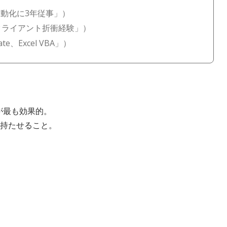
自動化に3年従事」）
クライアント折衝経験」）
e、Excel VBA」）
が最も効果的。
持たせること。