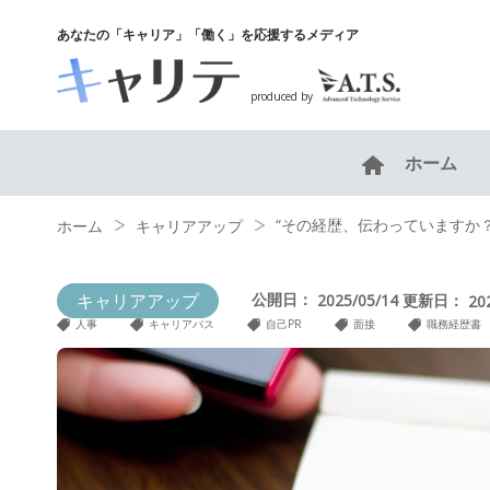
あなたの「キャリア」「働く」を応援するメディア
produced by
ホーム
“その経歴、伝わっていますか
ホーム
キャリアアップ
キャリアアップ
公開日：
更新日：
2025/05/14
20
人事
キャリアパス
自己PR
面接
職務経歴書