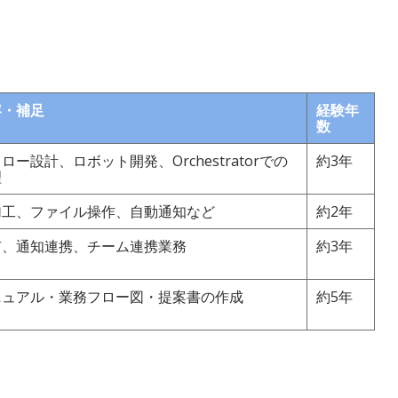
容・補足
経験年
数
ロー設計、ロボット開発、Orchestratorでの
約3年
理
加工、ファイル操作、自動通知など
約2年
有、通知連携、チーム連携業務
約3年
ニュアル・業務フロー図・提案書の作成
約5年