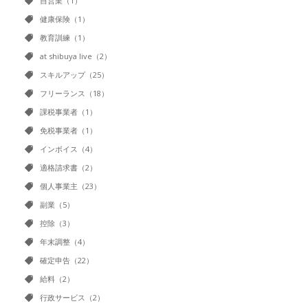
自営業（1）
健康保険（1）
教育訓練（1）
at shibuya live（2）
スキルアップ（25）
フリーランス（18）
課税事業者（1）
免税事業者（1）
インボイス（4）
適格請求書（2）
個人事業主（23）
副業（5）
控除（3）
年末調整（4）
確定申告（22）
給料（2）
行政サービス（2）