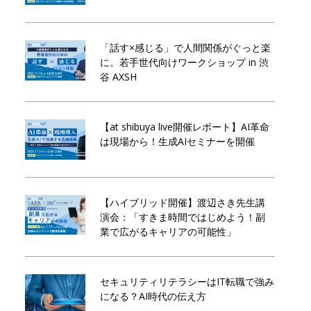
「話す×感じる」で人間関係がぐっと楽
に。若手世代向けワークショップ in 渋
谷 AXSH
【at shibuya live開催レポート】AI革命
は現場から！生成AIセミナーを開催
【ハイブリッド開催】渡辺さき先生講
演会：「すきま時間ではじめよう！副
業で広がるキャリアの可能性」
セキュリティリテラシーはIT転職で強み
になる？AI時代の伝え方