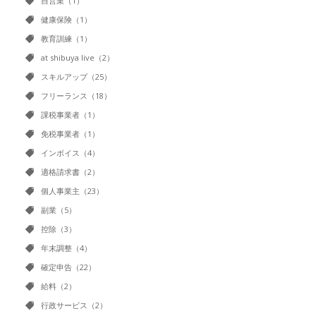
自営業（1）
健康保険（1）
教育訓練（1）
at shibuya live（2）
スキルアップ（25）
フリーランス（18）
課税事業者（1）
免税事業者（1）
インボイス（4）
適格請求書（2）
個人事業主（23）
副業（5）
控除（3）
年末調整（4）
確定申告（22）
給料（2）
行政サービス（2）