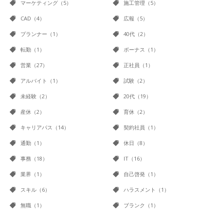
マーケティング（5）
施工管理（5）
CAD（4）
広報（5）
プランナー（1）
40代（2）
転勤（1）
ボーナス（1）
営業（27）
正社員（1）
アルバイト（1）
試験（2）
未経験（2）
20代（19）
産休（2）
育休（2）
キャリアパス（14）
契約社員（1）
通勤（1）
休日（8）
事務（18）
IT（16）
業界（1）
自己啓発（1）
スキル（6）
ハラスメント（1）
無職（1）
ブランク（1）