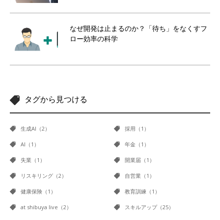
なぜ開発は止まるのか？「待ち」をなくすフ
ロー効率の科学
タグから見つける
生成AI（2）
採用（1）
AI（1）
年金（1）
失業（1）
開業届（1）
リスキリング（2）
自営業（1）
健康保険（1）
教育訓練（1）
at shibuya live（2）
スキルアップ（25）