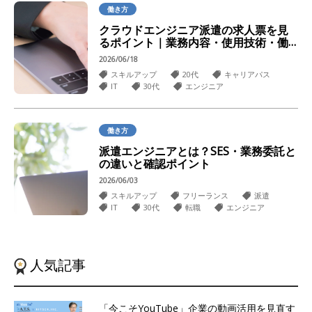
働き方
クラウドエンジニア派遣の求人票を見
るポイント｜業務内容・使用技術・働
き方を確認
2026/06/18
スキルアップ
20代
キャリアパス
IT
30代
エンジニア
働き方
派遣エンジニアとは？SES・業務委託と
の違いと確認ポイント
2026/06/03
スキルアップ
フリーランス
派遣
IT
30代
転職
エンジニア
人気記事
「今こそYouTube」企業の動画活用を見直す