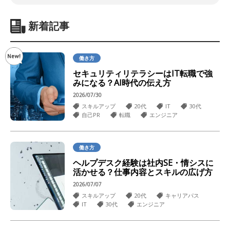
新着記事
働き方
セキュリティリテラシーはIT転職で強
みになる？AI時代の伝え方
2026/07/30
スキルアップ
20代
IT
30代
自己PR
転職
エンジニア
働き方
ヘルプデスク経験は社内SE・情シスに
活かせる？仕事内容とスキルの広げ方
2026/07/07
スキルアップ
20代
キャリアパス
IT
30代
エンジニア